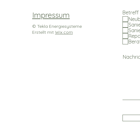
Betreff
Impressum
Neu
Sani
© Tekla Energiesysteme
Sani
Erstellt mit
Wix.com
Repa
Bera
Nachric